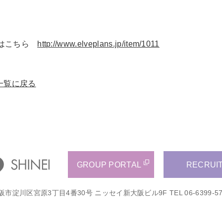
ュ
トはこちら
http://www.elveplans.jp/item/1011
一覧に戻る
GROUP PORTAL
RECRUI
阪市淀川区宮原3丁目4番30号 ニッセイ新大阪ビル9F
TEL 06-6399-5