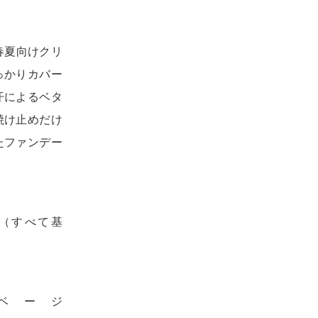
春夏向けクリ
っかりカバー
汗によるベタ
焼け止めだけ
たファンデー
（すべて基
ベージ