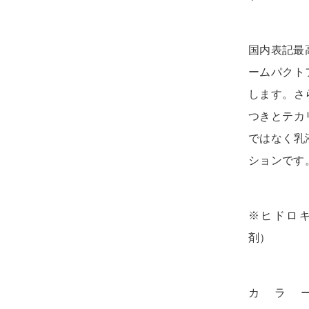
国内表記最
ームパクト
します。さ
つきとテカ
ではなく乳
ションです
※ヒドロ
カラ