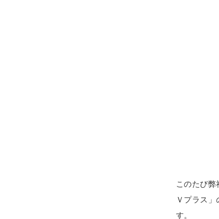
このたび弊
Ｖプラス」
す。