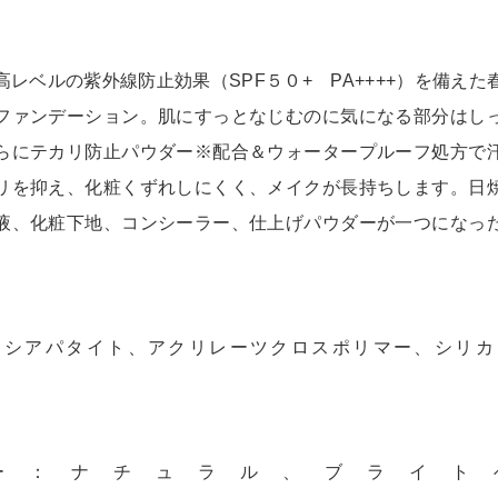
高レベルの紫外線防止効果（SPF５０+ PA++++）を備えた
ファンデーション。肌にすっとなじむのに気になる部分はし
らにテカリ防止パウダー※配合＆ウォータープルーフ処方で
リを抑え、化粧くずれしにくく、メイクが長持ちします。日
液、化粧下地、コンシーラー、仕上げパウダーが一つになっ
。
キシアパタイト、アクリレーツクロスポリマー、シリカ
剤）
ー：ナチュラル、ブライト