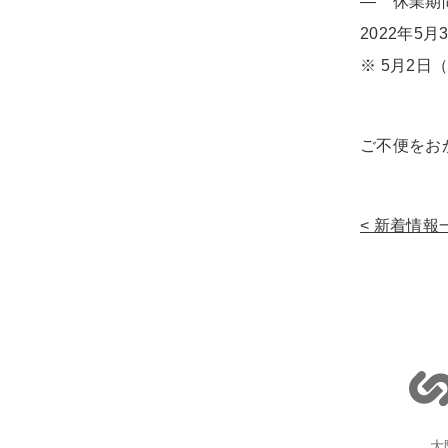
— 休業期
2022年5
※ 5月2
ご不便をお
新着情報
大