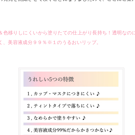
＆色移りしにくいから塗りたての仕上がり長持ち！透明なの
く、美容液成分９９％※１のうるおいリップ。