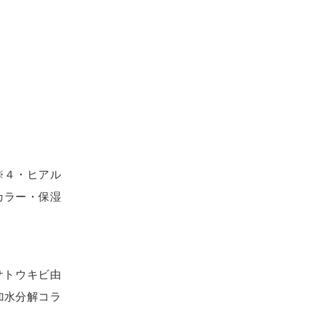
！
※４・ヒアル
カラー・保湿
サトウキビ由
加水分解コラ