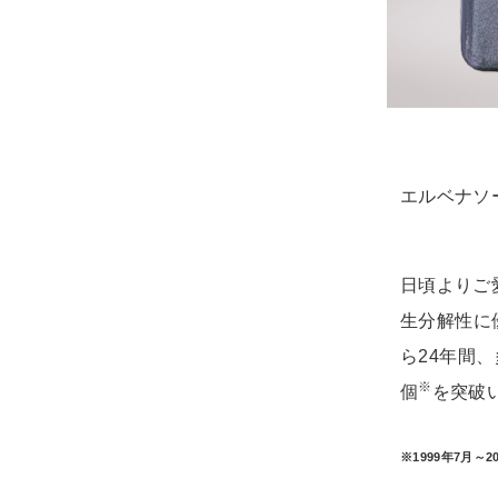
エルベナソ
日頃よりご
生分解性に
ら24年間
※
個
を突破
※1999年7月～