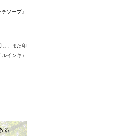
ッチソープ』
用し、また印
イルインキ）