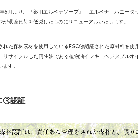
23年5月より、『薬用エルベナソープ』『エルベナ ハニータ
ジが環境負荷を低減したものにリニューアルいたします。
された森林素材を使用しているFSCⓇ認証された原材料を使
、リサイクルした再生油である植物油インキ（ベジタブルオ
います。
SCⓇ認証