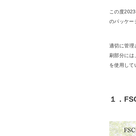
この度20
のパッケー
適切に管理
刷部分には
を使用して
１．
F