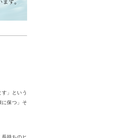
とす」という
康に保つ」そ
く長持ちのヒ