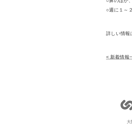
○鼻のほか
○週に１～
詳しい情報
新着情報
大