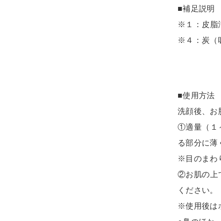
■補足説明
※１：皮脂
※４：炭（
■使用方法
洗顔後、お
①適量（１
る部分に薄
※目のまわ
②お肌の上
ください。
※使用後は