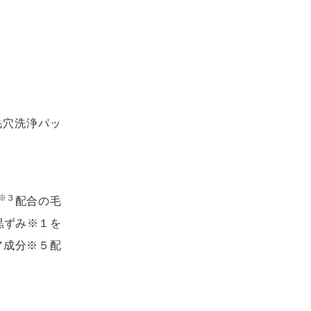
毛穴洗浄パッ
※３
配合の毛
黒ずみ※１を
ア成分※５配