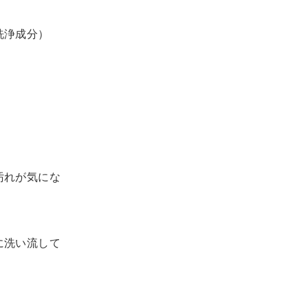
（洗浄成分）
汚れが気にな
に洗い流して