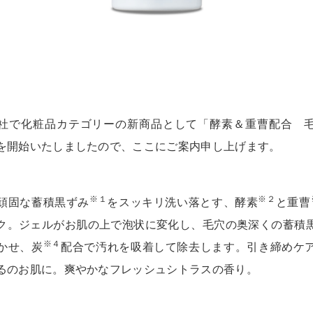
社で化粧品カテゴリーの新商品として「酵素＆重曹配合 
を開始いたしましたので、ここにご案内申し上げます。
※１
※２
頑固な蓄積黒ずみ
をスッキリ洗い落とす、酵素
と重曹
ク。ジェルがお肌の上で泡状に変化し、毛穴の奥深くの蓄積
※４
かせ、炭
配合で汚れを吸着して除去します。引き締めケ
るのお肌に。爽やかなフレッシュシトラスの香り。