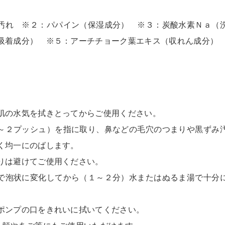
汚れ ※２：パパイン（保湿成分） ※３：炭酸水素Ｎａ
吸着成分） ※５：アーチチョーク葉エキス（収れん成分）
肌の水気を拭きとってからご使用ください。
～２プッシュ）を指に取り、鼻などの毛穴のつまりや黒ずみ
く均一にのばします。
りは避けてご使用ください。
で泡状に変化してから（１～２分）水またはぬるま湯で十分
ポンプの口をきれいに拭いてください。