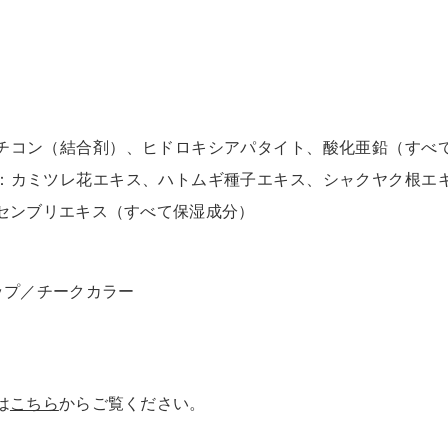
チコン（結合剤）、ヒドロキシアパタイト、酸化亜鉛（すべ
：カミツレ花エキス、ハトムギ種子エキス、シャクヤク根エ
センブリエキス（すべて保湿成分）
ップ／チークカラー
は
こちら
からご覧ください。