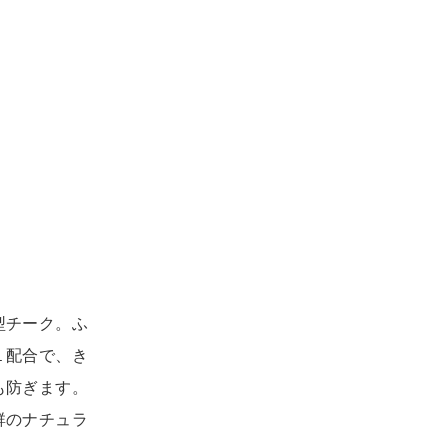
型チーク。ふ
１配合で、き
も防ぎます。
群のナチュラ