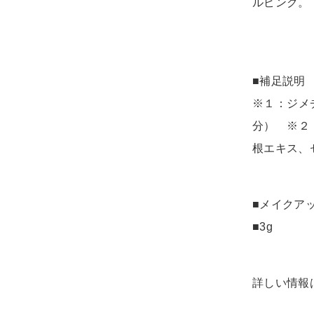
ルピンク。
■補足説明
※１：ジメ
分） ※２
根エキス、
■メイクア
■3g
詳しい情報