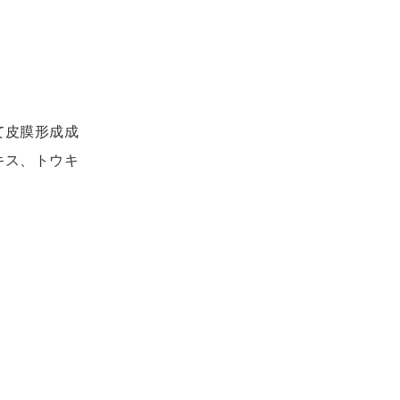
て皮膜形成成
キス、トウキ