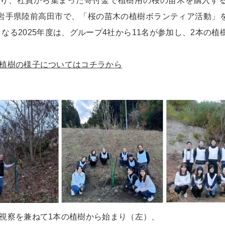
度より、社員から集まった寄付金で植樹用の桜の苗木を購入す
岩手県陸前高田市で、「桜の苗木の植樹ボランティア活動」
となる2025年度は、グループ4社から11名が参加し、2本の植
の植樹の様子に
ついてはコチラから
度に視察を兼ねて1本の植樹から始まり（左）、