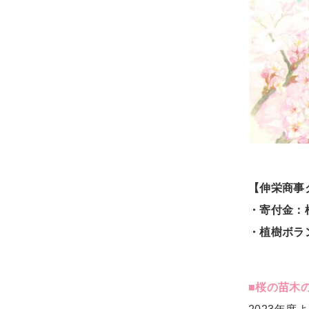
【伸栄商事
・寄付金：桜
・植樹ボラ
■桜の苗木