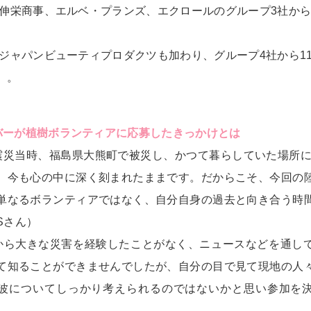
度は伸栄商事、エルベ・プランズ、エクロールのグループ3社から
度はジャパンビューティプロダクツも加わり、グループ4社から1
）。
バーが植樹ボランティアに応募したきっかけとは
震災当時、福島県大熊町で被災し、かつて暮らしていた場所に
、今も心の中に深く刻まれたままです。だからこそ、今回の
単なるボランティアではなく、自分自身の過去と向き合う時
Sさん）
から大きな災害を経験したことがなく、ニュースなどを通し
て知ることができませんでしたが、自分の目で見て現地の人
波についてしっかり考えられるのではないかと思い参加を
）