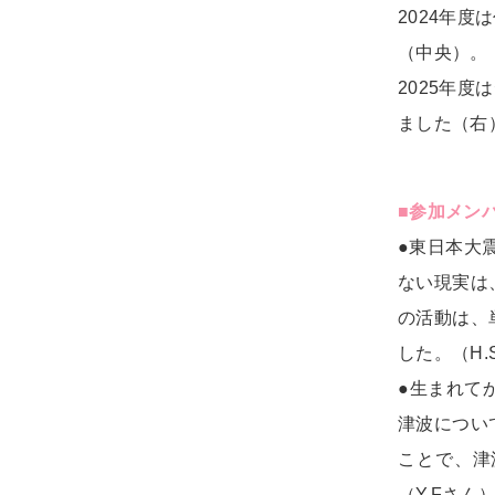
2024年
（中央）。
2025年
ました（右
■参加メン
●東日本大
ない現実は
の活動は、
した。（H.
●生まれて
津波につい
ことで、津
（Y.Fさん