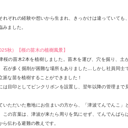
それぞれの経験や想いから生まれ、きっかけは違っていても
臨みました。
2025秋）【桜の苗木の植樹風景】
津桜の苗木2本を植樹しました。苗木を運び、穴を掘り、土
、石が多く掘削が困難な場所もありました…しかし社員同士
立派な苗を植樹することができました！
には目印としてピンクリボンを設置し、翌年以降の管理まで
ていただいた敷地にお住まいの方から、「津波てんでんこ」
。この言葉は、津波が来たら周りを気にせず、てんでんばら
から伝わる避難の教えです。