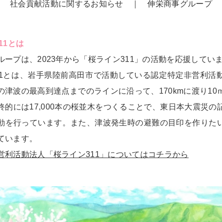
社会貢献活動に関するお知らせ ｜ 伸栄商事グループ
11とは
ループは、2023年から「桜ライン311」の活動を応援してい
11とは、岩手県陸前高田市で活動している認定特定非営利活
の津波の最高到達点までのラインに沿って、170kmに渡り10
終的には17,000本の桜並木をつくることで、東日本大震災の
動を行っています。また、津波発生時の避難の目印を作りた
ています。
営利活動法人「桜ライン311」についてはコチラから