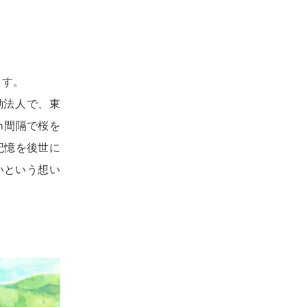
ます。
動法人で、東
ｍ間隔で桜を
記憶を後世に
いという想い