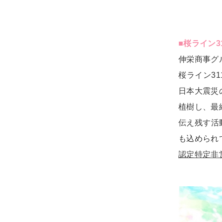
■桜ライン3
伸栄商事グ
桜ライン3
日本大震災
植樹し、最
伝え残す活
も込められ
認定特定非